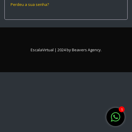
Perdeu a sua senha?
EscalaVirtual | 2024 by
Beavers Agency
.
1