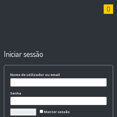
S
k
i
p
t
o
c
o
n
Iniciar sessão
t
e
n
t
Nome de utilizador ou email
*
Senha
*
Manter sessão
Iniciar sessão