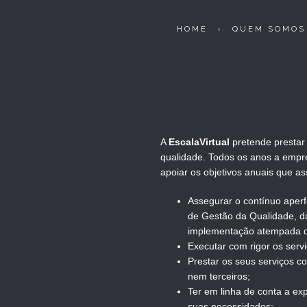
HOME
QUEM SOMOS
A
EscalaVirtual
pretende prestar
qualidade.
Todos os anos a empre
apoiar os objetivos anuais que a
Assegurar o contínuo aper
de Gestão da Qualidade, d
implementação atempada d
Executar com rigor os serv
Prestar os seus serviços co
nem terceiros;
Ter em linha de conta a exp
suas necessidades;