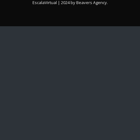
EscalaVirtual | 2024 by
Beavers Agency
.