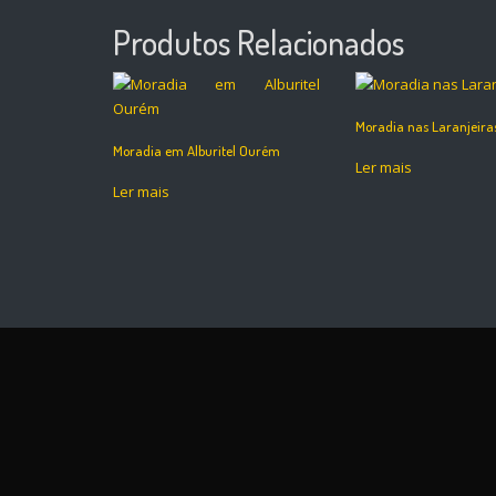
Produtos Relacionados
Moradia nas Laranjeira
Moradia em Alburitel Ourém
Ler mais
Ler mais
P
o
s
t
n