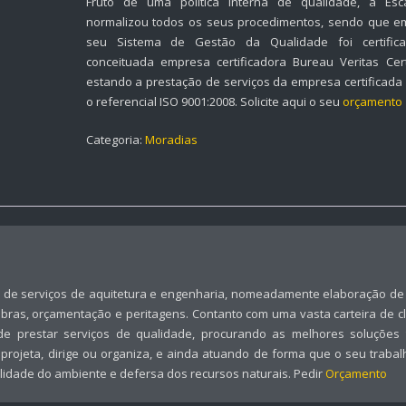
Fruto de uma política interna de qualidade, a Escal
normalizou todos os seus procedimentos, sendo que em
seu Sistema de Gestão da Qualidade foi certific
conceituada empresa certificadora Bureau Veritas Certi
estando a prestação de serviços da empresa certificad
o referencial ISO 9001:2008. Solicite aqui o seu
orçamento
Categoria:
Moradias
o de serviços de aquitetura e engenharia, nomeadamente elaboração de
obras, orçamentação e peritagens. Contanto com uma vasta carteira de cl
nde prestar serviços de qualidade, procurando as melhores soluções t
rojeta, dirige ou organiza, e ainda atuando de forma que o seu traba
ualidade do ambiente e defersa dos recursos naturais. Pedir
Orçamento