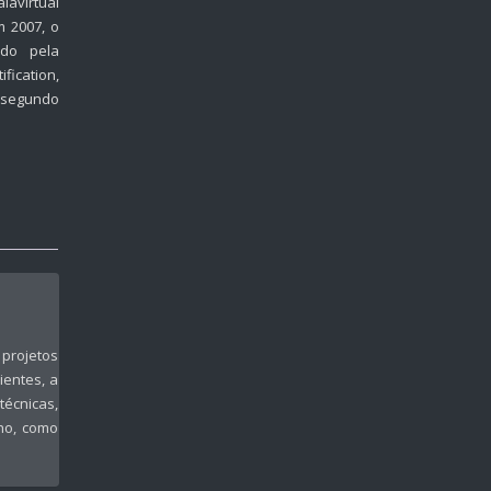
avirtual
 2007, o
ado pela
fication,
a segundo
 projetos
ientes, a
écnicas,
lho, como