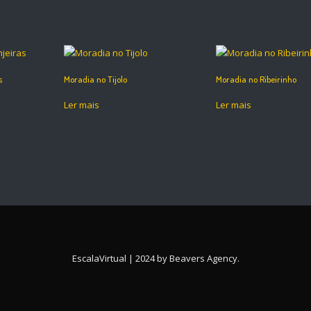
s
Moradia no Tijolo
Moradia no Ribeirinho
Ler mais
Ler mais
EscalaVirtual | 2024 by
Beavers Agency
.