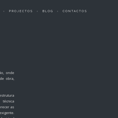
PROJECTOS
BLOG
CONTACTOS
ão, onde
de obra,
trutura
 técnica
erecer as
xigente.