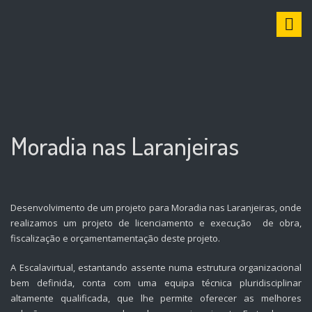
S
k
i
p
t
o
c
o
n
Moradia nas Laranjeiras
t
e
n
t
Desenvolvimento de um projeto para Moradia nas Laranjeiras, onde
realizamos um projeto de licenciamento e execução de obra,
fiscalização e orçamentamentação deste projeto.
A Escalavirtual, estantando assente numa estrutura organizacional
bem definida, conta com uma equipa técnica pluridisciplinar
altamente qualificada, que lhe permite oferecer as melhores