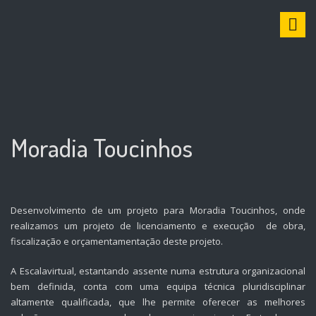
S
k
i
p
t
o
c
o
n
Moradia Toucinhos
t
e
n
t
Desenvolvimento de um projeto para Moradia Toucinhos, onde
realizamos um projeto de licenciamento e execução de obra,
fiscalização e orçamentamentação deste projeto.
A Escalavirtual, estantando assente numa estrutura organizacional
bem definida, conta com uma equipa técnica pluridisciplinar
altamente qualificada, que lhe permite oferecer as melhores