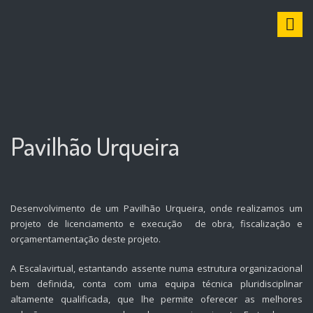
S
k
i
p
t
o
c
o
n
Pavilhão Urqueira
t
e
n
t
Desenvolvimento de um Pavilhão Urqueira, onde realizamos um
projeto de licenciamento e execução de obra, fiscalização e
orçamentamentação deste projeto.
A Escalavirtual, estantando assente numa estrutura organizacional
bem definida, conta com uma equipa técnica pluridisciplinar
altamente qualificada, que lhe permite oferecer as melhores